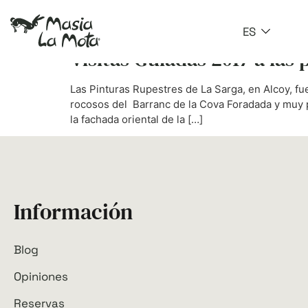
Etiqueta:
restauran
ES
Visitas Guiadas 2017 a las
Las Pinturas Rupestres de La Sarga, en Alcoy, fu
rocosos del Barranc de la Cova Foradada y muy p
la fachada oriental de la […]
Información
Blog
Opiniones
Reservas