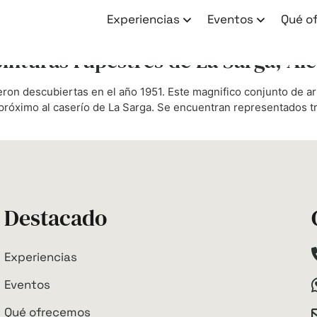
tes en la costa blanca
Experiencias
Eventos
Qué o
 pinturas rupestres de La Sarga, Al
eron descubiertas en el año 1951. Este magnifico conjunto de a
róximo al caserío de La Sarga. Se encuentran representados tre
Destacado
Experiencias
Eventos
Qué ofrecemos