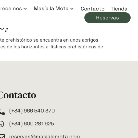
frecemos
Masía la Mota
Contacto
Tienda
Reservas
coy
rte prehistórico se encuentra en unos abrigos
s de los horizontes artísticos prehistóricos de
Contacto
(+34) 966 540 370
(+34) 600 281 925
reservas@masialamota.com